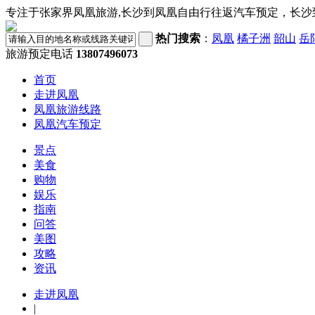
专注于张家界凤凰旅游,长沙到凤凰自由行往返汽车预定，长沙
热门搜索
：
凤凰
橘子洲
韶山
岳
旅游预定电话
13807496073
首页
走进凤凰
凤凰旅游线路
凤凰汽车预定
景点
美食
购物
娱乐
指南
问答
美图
攻略
资讯
走进凤凰
|