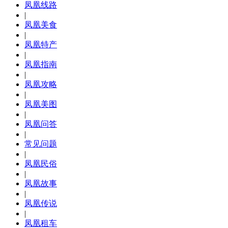
凤凰线路
|
凤凰美食
|
凤凰特产
|
凤凰指南
|
凤凰攻略
|
凤凰美图
|
凤凰问答
|
常见问题
|
凤凰民俗
|
凤凰故事
|
凤凰传说
|
凤凰租车