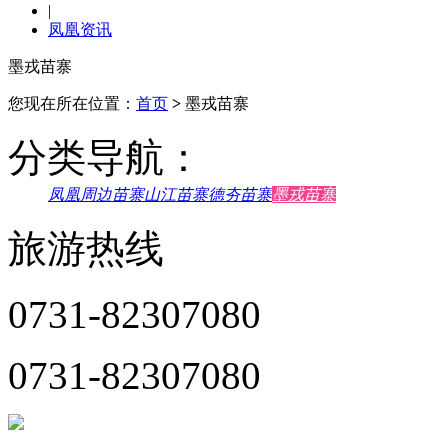
|
凤凰资讯
墨戎苗寨
您现在所在位置：
首页
>
墨戎苗寨
分类导航：
凤凰周边苗寨
山江苗寨
德夯苗寨
墨戎苗寨
旅游热线
0731-82307080
0731-82307080