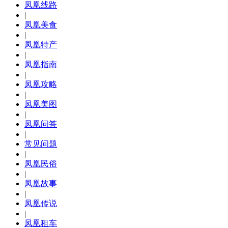
凤凰线路
|
凤凰美食
|
凤凰特产
|
凤凰指南
|
凤凰攻略
|
凤凰美图
|
凤凰问答
|
常见问题
|
凤凰民俗
|
凤凰故事
|
凤凰传说
|
凤凰租车