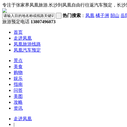
专注于张家界凤凰旅游,长沙到凤凰自由行往返汽车预定，长沙
热门搜索
：
凤凰
橘子洲
韶山
岳
旅游预定电话
13807496073
首页
走进凤凰
凤凰旅游线路
凤凰汽车预定
景点
美食
购物
娱乐
指南
问答
美图
攻略
资讯
走进凤凰
|