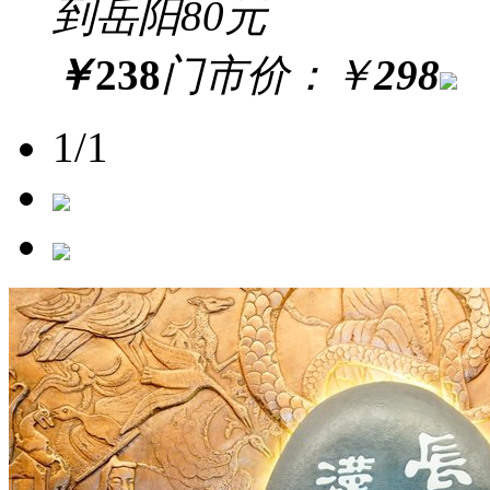
到岳阳80元
￥
238
门市价：
￥
298
1/1