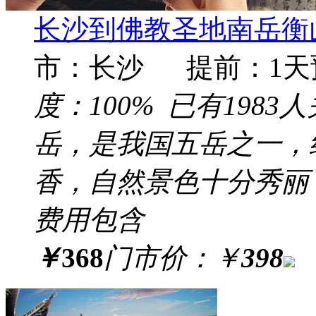
长沙到佛教圣地南岳衡山
市：长沙 提前：
1
天
度：
100%
已有
1983
人
岳，是我国五岳之一，
香，自然景色十分秀丽
费用包含
￥
368
门市价：
￥
398