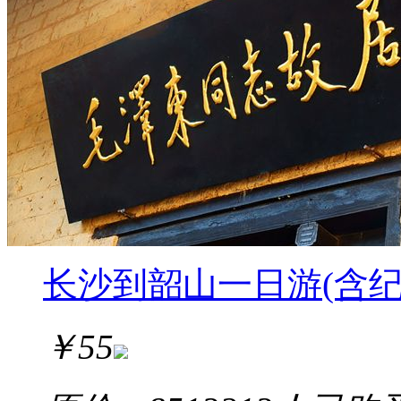
长沙到韶山一日游(含
￥
55