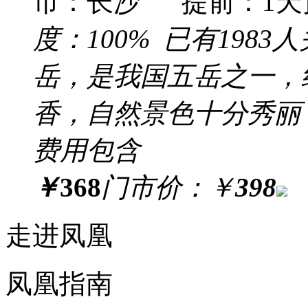
市：长沙 提前：
1
天
度：
100%
已有
1983
人
岳，是我国五岳之一，
香，自然景色十分秀丽
费用包含
￥
368
门市价：
￥
398
走进凤凰
凤凰指南