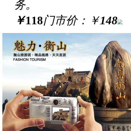
务。
￥
118
门市价：
￥
148