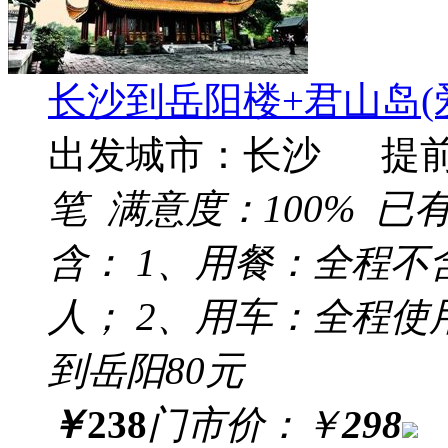
长沙到岳阳楼+君山岛(
出发城市：长沙 提
笔 满意度：
100%
已
含： 1、用餐：全程不
人； 2、用车：全程使
到岳阳80元
￥
238
门市价：
￥
298