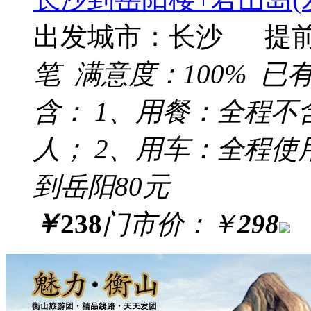
出发城市：长沙 提
笔 满意度：
100%
已
含： 1、用餐：全程不
人； 2、用车：全程使
到岳阳80元
￥
238
门市价：
￥
298