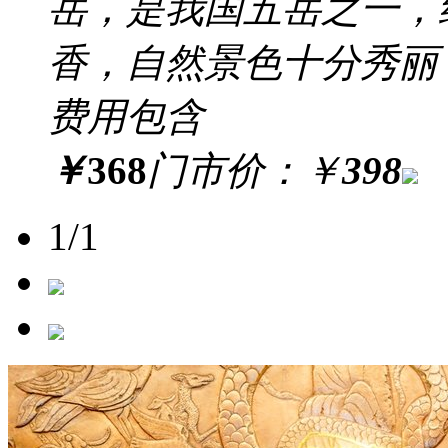
岳，是我国五岳之一，
香，自然景色十分秀丽
费用包含
￥
368
门市价：
￥
398
1/1