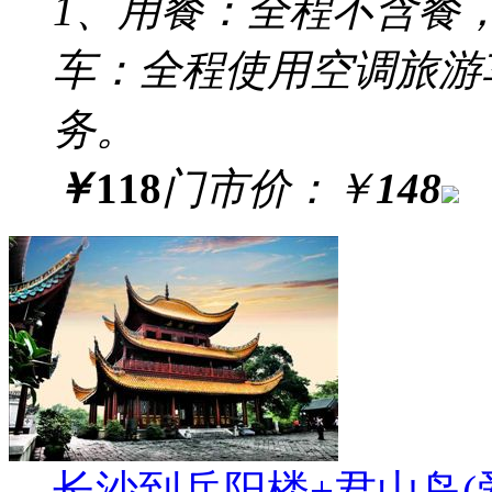
1、用餐：全程不含餐，
车：全程使用空调旅游
务。
￥
118
门市价：
￥
148
长沙到岳阳楼+君山岛(