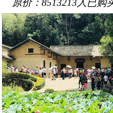
原价：85
13213
人已购