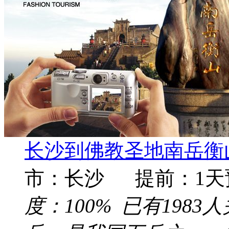
长沙到佛教圣地南岳衡山
市：长沙 提前：
1
天
度：
100%
已有
1983
人