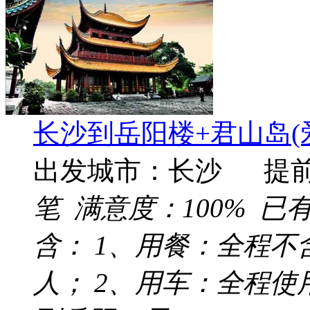
长沙到岳阳楼+君山岛(
出发城市：长沙 提
笔 满意度：
100%
已
含： 1、用餐：全程不
人； 2、用车：全程使