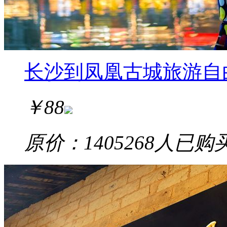
长沙到凤凰古城旅游自
￥
88
原价：140
5268
人已购