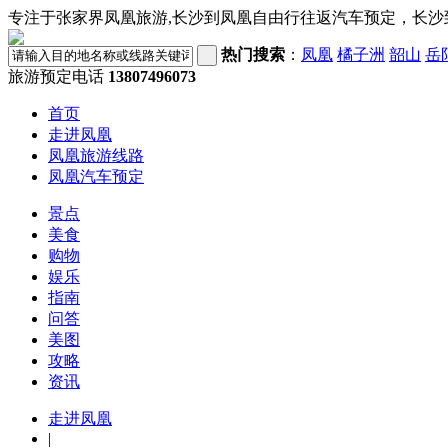
专注于张家界凤凰旅游,长沙到凤凰自由行往返汽车预定，长沙
热门搜索
：
凤凰
橘子洲
韶山
岳
旅游预定电话
13807496073
首页
走进凤凰
凤凰旅游线路
凤凰汽车预定
景点
美食
购物
娱乐
指南
问答
美图
攻略
资讯
走进凤凰
|