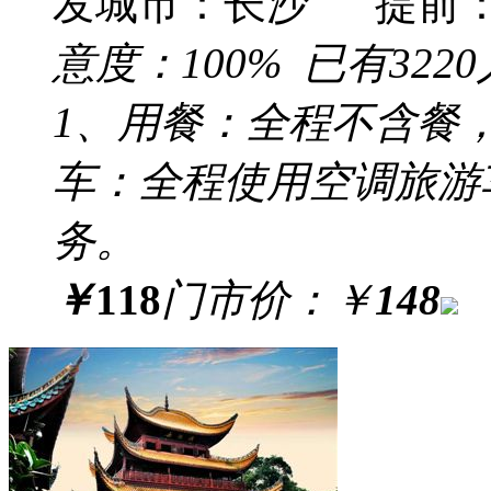
发城市：长沙 提前
意度：
100%
已有
3220
1、用餐：全程不含餐，
车：全程使用空调旅游
务。
￥
118
门市价：
￥
148