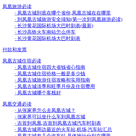
凤凰旅游必读
· 凤凰古城到底在哪个省份,凤凰古城在在哪里
· 到凤凰古城旅游安全须知(第一次到凤凰旅游必读)
· 长沙黄花国际机场大巴时刻表(最新)
· 长沙高铁火车南站怎么停车
· 长沙黄花国际机场大巴时刻表
付款和发票
凤凰古城住宿必读
· 凤凰古城住宿四大省钱省心指南
· 凤凰古城住宿价格一般是多少钱
· 凤凰古城旅游住宿攻略和实用指南
· 凤凰古城淡季和旺季月份及住宿费用
· 凤凰古城哪个客栈好
凤凰交通必读
· 从张家界怎么去凤凰古城？
· 张家界可以坐什么车到凤凰古城
· 吉首到凤凰,吉首到凤凰古城汽车时刻表
· 凤凰古城周边最近的火车站,机场,汽车站汇总
· 凤凰古城有几个汽车站,具体地址分别在哪里