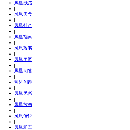
凤凰线路
|
凤凰美食
|
凤凰特产
|
凤凰指南
|
凤凰攻略
|
凤凰美图
|
凤凰问答
|
常见问题
|
凤凰民俗
|
凤凰故事
|
凤凰传说
|
凤凰租车