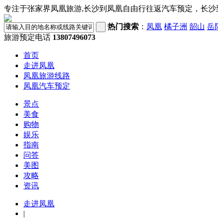
专注于张家界凤凰旅游,长沙到凤凰自由行往返汽车预定，长沙
热门搜索
：
凤凰
橘子洲
韶山
岳
旅游预定电话
13807496073
首页
走进凤凰
凤凰旅游线路
凤凰汽车预定
景点
美食
购物
娱乐
指南
问答
美图
攻略
资讯
走进凤凰
|