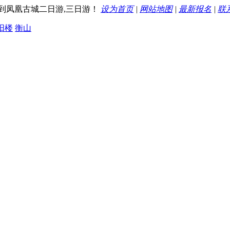
到凤凰古城二日游,三日游！
设为首页
|
网站地图
|
最新报名
|
联
阳楼
衡山